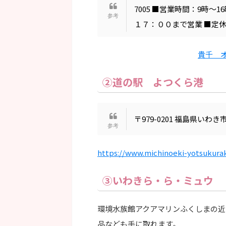
7005 ■営業時間：9時～
１７：００まで営業 ■定
貴千 
②道の駅 よつくら港
〒979-0201 福島県いわき市四
https://www.michinoeki-yotsukurak
③いわきら・ら・ミュウ
環境水族館アクアマリンふくしまの近
品なども手に取れます。