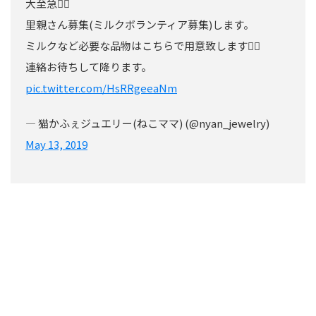
大至急🙇‍♀️
里親さん募集(ミルクボランティア募集)します。
ミルクなど必要な品物はこちらで用意致します🙇‍♀️
連絡お待ちして降ります。
pic.twitter.com/HsRRgeeaNm
— 猫かふぇジュエリー(ねこママ) (@nyan_jewelry)
May 13, 2019